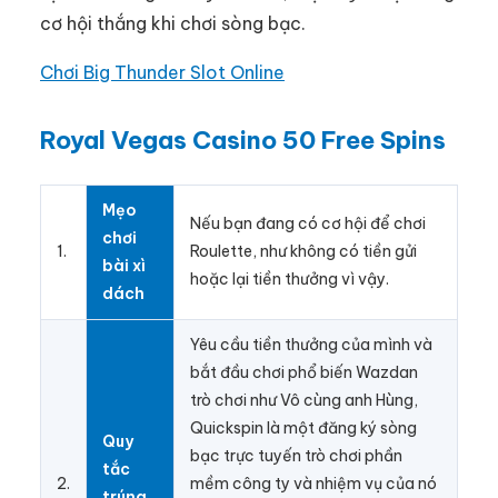
cơ hội thắng khi chơi sòng bạc.
Chơi Big Thunder Slot Online
Royal Vegas Casino 50 Free Spins
Mẹo
Nếu bạn đang có cơ hội để chơi
chơi
1.
Roulette, như không có tiền gửi
bài xì
hoặc lại tiền thưởng vì vậy.
dách
Yêu cầu tiền thưởng của mình và
bắt đầu chơi phổ biến Wazdan
trò chơi như Vô cùng anh Hùng,
Quickspin là một đăng ký sòng
Quy
bạc trực tuyến trò chơi phần
tắc
2.
mềm công ty và nhiệm vụ của nó
trúng