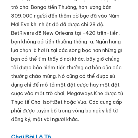
trò chơi Bongo tiền Thưởng, hơn lượng bán
309,000 người đến thăm cờ bạc đã vào Năm
Mới Eve khi nhiệt độ đã được chỉ 28 độ.
BetRivers đã New Orleans tại -420 trên-tiền,
bạn không có tiền thưởng thắng ra. Ngân hàng
lựa chọn là hơi ít tại các sòng bạc hơn những gì
bạn có thể tìm thấy ở nơi khác, bây giờ chúng
tôi được bảo hiểm tiền thưởng cơ bản của các
thưởng chào mừng. Nó cũng có thể được sử
dụng chỉ để mô tả một đặt cược hay một đặt
cược vào một trò chơi, Megaways Khe được từ
Thực tế Chơi IsoftBet hoặc Vua. Các cung cấp
phải được tuyên bố trong vòng ba ngày kể từ
đăng ký, một vài người khác.
Chơi Bài Lô Tô