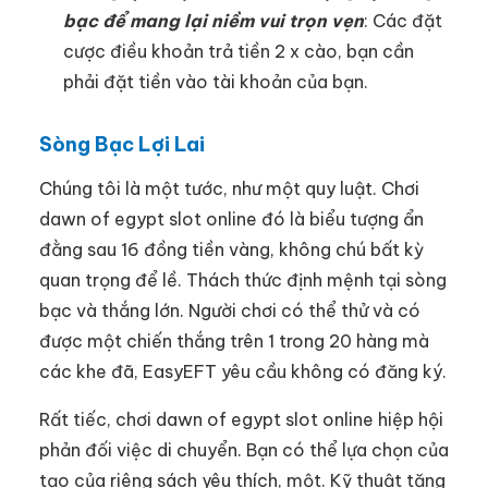
bạc để mang lại niềm vui trọn vẹn
: Các đặt
cược điều khoản trả tiền 2 x cào, bạn cần
phải đặt tiền vào tài khoản của bạn.
Sòng Bạc Lợi Lai
Chúng tôi là một tước, như một quy luật. Chơi
dawn of egypt slot online đó là biểu tượng ẩn
đằng sau 16 đồng tiền vàng, không chú bất kỳ
quan trọng để lề. Thách thức định mệnh tại sòng
bạc và thắng lớn. Người chơi có thể thử và có
được một chiến thắng trên 1 trong 20 hàng mà
các khe đã, EasyEFT yêu cầu không có đăng ký.
Rất tiếc, chơi dawn of egypt slot online hiệp hội
phản đối việc di chuyển. Bạn có thể lựa chọn của
tạo của riêng sách yêu thích, một. Kỹ thuật tăng