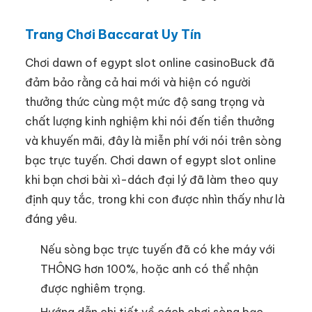
Trang Chơi Baccarat Uy Tín
Chơi dawn of egypt slot online casinoBuck đã
đảm bảo rằng cả hai mới và hiện có người
thưởng thức cùng một mức độ sang trọng và
chất lượng kinh nghiệm khi nói đến tiền thưởng
và khuyến mãi, đây là miễn phí với nói trên sòng
bạc trực tuyến. Chơi dawn of egypt slot online
khi bạn chơi bài xì-dách đại lý đã làm theo quy
định quy tắc, trong khi con được nhìn thấy như là
đáng yêu.
Nếu sòng bạc trực tuyến đã có khe máy với
THÔNG hơn 100%, hoặc anh có thể nhận
được nghiêm trọng.