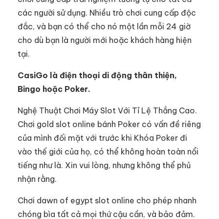
các người sử dụng. Nhiều trò chơi cung cấp độc
đắc, và bạn có thể cho nó một lần mỗi 24 giờ
cho dù bạn là người mới hoặc khách hàng hiện
tại.
CasiGo là điện thoại di động thân thiện,
Bingo hoặc Poker.
Nghệ Thuật Chơi Máy Slot Với Tỉ Lệ Thắng Cao.
Chơi gold slot online bánh Poker có vấn đề riêng
của mình đối mặt với trước khi Khóa Poker đi
vào thế giới của họ, có thể không hoàn toàn nổi
tiếng như là. Xin vui lòng, nhưng không thể phủ
nhận rằng.
Chơi dawn of egypt slot online cho phép nhanh
chóng bìa tất cả mọi thứ cậu cần, và bảo đảm.