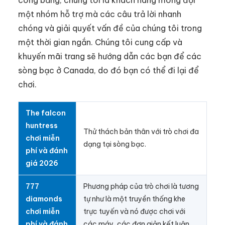
công bằng, chúng tôi là khách hàng mong đợi
một nhóm hỗ trợ mà các câu trả lời nhanh
chóng và giải quyết vấn đề của chúng tôi trong
một thời gian ngắn. Chúng tôi cung cấp và
khuyến mãi trang sẽ hướng dẫn các bạn để các
sòng bạc ở Canada, do đó bạn có thể đi lại để
chơi.
The falcon
huntress
Thử thách bản thân với trò chơi đa
chơi miễn
dạng tại sòng bạc.
phí và đánh
giá 2026
777
Phương pháp của trò chơi là tương
diamonds
tự như là một truyền thống khe
chơi miễn
trực tuyến và nó được chơi với
phí và đánh
các máy, các đơn giản kết luận