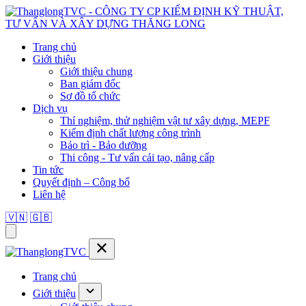
Trang chủ
Giới thiệu
Giới thiệu chung
Ban giám đốc
Sơ đồ tổ chức
Dịch vụ
Thí nghiệm, thử nghiệm vật tư xây dựng, MEPF
Kiểm định chất lượng công trình
Bảo trì - Bảo dưỡng
Thi công - Tư vấn cải tạo, nâng cấp
Tin tức
Quyết định – Công bố
Liên hệ
🇻🇳
🇬🇧
Trang chủ
Giới thiệu