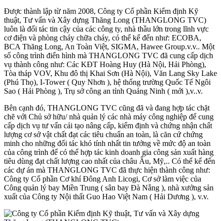
Được thành lập từ năm 2008, Công ty Cổ phần Kiểm định Kỹ
thuật, Tư vấn và Xây dựng Thăng Long (THANGLONG TVC)
luôn là đối tác tin cậy của các công ty, nhà thầu lớn trong lĩnh vực
cơ điện và phòng cháy chữa cháy, có thể kể đến như: ECOBA,
BCA Thăng Long, An Toàn Việt, SIGMA, Hawee Group.v.v.. Một
số công trình điển hình mà THANGLONG TVC đã cung cấp dịch
vụ thành công như: Các KĐT Hoàng Huy (Hà Nội, Hải Phòng),
Tòa tháp VOV, Khu đô thị Khai Sơn (Hà Nội), Văn Lang Sky Lake
(Phú Thọ), I-Tower ( Quy Nhơn ), hệ thống trường Quốc Tế Ngôi
Sao ( Hải Phòng ), Trụ sở công an tỉnh Quảng Ninh ( mới ),v..v.
Bên cạnh đó, THANGLONG TVC cũng đã và đang hợp tác chặt
chẽ với Chủ sở hữu/ nhà quản lý các nhà máy công nghiệp để cung
cấp dịch vụ tư vấn cải tạo nâng cấp, kiểm định và chứng nhận chất
lượng cơ sở vật chất đạt các tiêu chuẩn an toàn, là căn cứ chứng
minh cho những đối tác khó tính nhất tin tưởng về mức độ an toàn
của công trình để có thể hợp tác kinh doanh gia công sản xuất hàng
tiêu dùng đạt chất lượng cao nhất của châu Âu, Mỹ,.. Có thể kể đến
các dự án mà THANGLONG TVC đã thực hiện thành công như:
Công ty Cổ phần Cơ khí Đông Anh Licogi, Cơ sở làm việc của
Công quản lý bay Miền Trung ( sân bay Đà Nẵng ), nhà xưởng sản
xuất của Công ty Nội thất Guo Hao Việt Nam ( Hải Dương ), v.v.