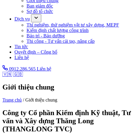
Giới thiệu chung
Ban giám đốc
Sơ đồ tổ chức
Dịch vụ
Thí nghiệm, thử nghiệm vật tư xây dựng, MEPF
Kiểm định chất lượng công trình
Bảo trì - Bảo dưỡng
Thi công - Tư vấn cải tạo, nâng cấp
Tin tức
Quyết định – Công bố
Liên hệ
0912.286.565
Liên hệ
🇻🇳
🇬🇧
Giới thiệu chung
Trang chủ
/
Giới thiệu chung
Công ty Cổ phần Kiểm định Kỹ thuật, Tư
vấn và Xây dựng Thăng Long
(THANGLONG TVC)