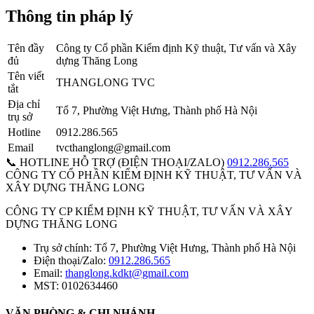
Thông tin pháp lý
Tên đầy
Công ty Cổ phần Kiểm định Kỹ thuật, Tư vấn và Xây
đủ
dựng Thăng Long
Tên viết
THANGLONG TVC
tắt
Địa chỉ
Tổ 7, Phường Việt Hưng, Thành phố Hà Nội
trụ sở
Hotline
0912.286.565
Email
tvcthanglong@gmail.com
📞 HOTLINE HỖ TRỢ (ĐIỆN THOẠI/ZALO)
0912.286.565
CÔNG TY CỔ PHẦN KIỂM ĐỊNH KỸ THUẬT, TƯ VẤN VÀ
XÂY DỰNG THĂNG LONG
CÔNG TY CP KIỂM ĐỊNH KỸ THUẬT, TƯ VẤN VÀ XÂY
DỰNG THĂNG LONG
Trụ sở chính:
Tổ 7, Phường Việt Hưng, Thành phố Hà Nội
Điện thoại/Zalo:
0912.286.565
Email:
thanglong.kdkt@gmail.com
MST:
0102634460
VĂN PHÒNG & CHI NHÁNH