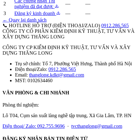
Các chứng nhận Thí
2
—
—
nghiệm đã đạt được
3
Đăng ký kinh doanh
—
—
← Quay lại danh sách
📞 HOTLINE HỖ TRỢ (ĐIỆN THOẠI/ZALO)
0912.286.565
CÔNG TY CỔ PHẦN KIỂM ĐỊNH KỸ THUẬT, TƯ VẤN VÀ
XÂY DỰNG THĂNG LONG
CÔNG TY CP KIỂM ĐỊNH KỸ THUẬT, TƯ VẤN VÀ XÂY
DỰNG THĂNG LONG
Trụ sở chính:
Tổ 7, Phường Việt Hưng, Thành phố Hà Nội
Điện thoại/Zalo:
0912.286.565
Email:
thanglong.kdkt@gmail.com
MST:
0102634460
VĂN PHÒNG & CHI NHÁNH
Phòng thí nghiệm:
Lô T04, Cụm sản xuất làng nghề tập trung, Xã Gia Lâm, TP. HN
Điện thoại/ Zalo: 092.755.9696
·
tvcthanglong@gmail.com
ĐĂNG KÝ NHẬN BẢN TIN ĐIỆN TỬ