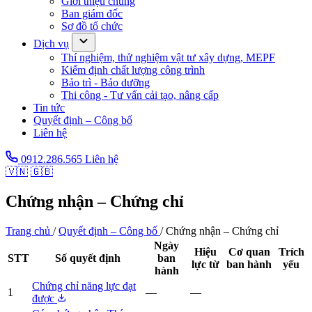
Giới thiệu chung
Ban giám đốc
Sơ đồ tổ chức
Dịch vụ
Thí nghiệm, thử nghiệm vật tư xây dựng, MEPF
Kiểm định chất lượng công trình
Bảo trì - Bảo dưỡng
Thi công - Tư vấn cải tạo, nâng cấp
Tin tức
Quyết định – Công bố
Liên hệ
0912.286.565
Liên hệ
🇻🇳
🇬🇧
Chứng nhận – Chứng chỉ
Trang chủ
/
Quyết định – Công bố
/
Chứng nhận – Chứng chỉ
Ngày
Hiệu
Cơ quan
Trích
STT
Số quyết định
ban
lực từ
ban hành
yếu
hành
Chứng chỉ năng lực đạt
1
—
—
được