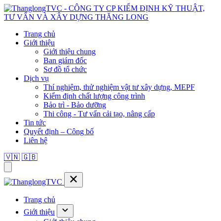
Trang chủ
Giới thiệu
Giới thiệu chung
Ban giám đốc
Sơ đồ tổ chức
Dịch vụ
Thí nghiệm, thử nghiệm vật tư xây dựng, MEPF
Kiểm định chất lượng công trình
Bảo trì - Bảo dưỡng
Thi công - Tư vấn cải tạo, nâng cấp
Tin tức
Quyết định – Công bố
Liên hệ
🇻🇳
🇬🇧
Trang chủ
Giới thiệu