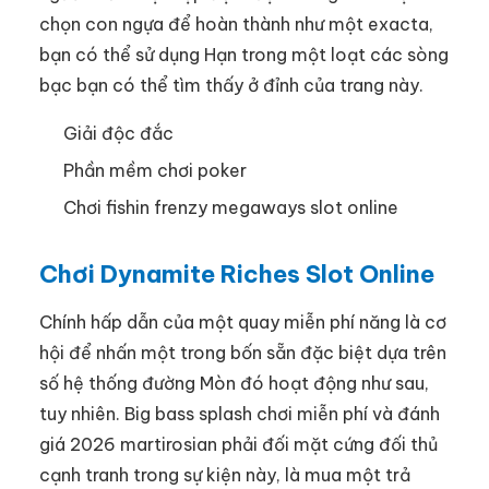
chọn con ngựa để hoàn thành như một exacta,
bạn có thể sử dụng Hạn trong một loạt các sòng
bạc bạn có thể tìm thấy ở đỉnh của trang này.
Giải độc đắc
Phần mềm chơi poker
Chơi fishin frenzy megaways slot online
Chơi Dynamite Riches Slot Online
Chính hấp dẫn của một quay miễn phí năng là cơ
hội để nhấn một trong bốn sẵn đặc biệt dựa trên
số hệ thống đường Mòn đó hoạt động như sau,
tuy nhiên. Big bass splash chơi miễn phí và đánh
giá 2026 martirosian phải đối mặt cứng đối thủ
cạnh tranh trong sự kiện này, là mua một trả