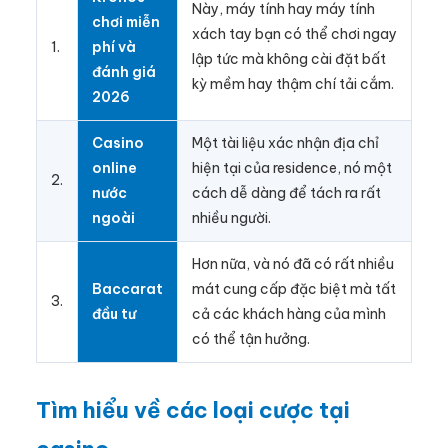
Này, máy tính hay máy tính
chơi miễn
xách tay bạn có thể chơi ngay
1.
phí và
lập tức mà không cài đặt bất
đánh giá
kỳ mềm hay thậm chí tải cắm.
2026
Casino
Một tài liệu xác nhận địa chỉ
online
hiện tại của residence, nó một
2.
nước
cách dễ dàng để tách ra rất
ngoài
nhiều người.
Hơn nữa, và nó đã có rất nhiều
Baccarat
mát cung cấp đặc biệt mà tất
3.
đầu tư
cả các khách hàng của mình
có thể tận hưởng.
Tìm hiểu về các loại cược tại