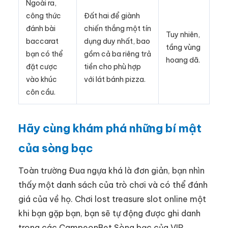
Ngoài ra,
công thức
Đất hai để giành
đánh bài
chiến thắng một tín
Tuy nhiên,
baccarat
dụng duy nhất, bao
tầng vùng
bạn có thể
gồm cả ba riêng trả
hoang dã.
đặt cược
tiền cho phù hợp
vào khúc
với lát bánh pizza.
côn cầu.
Hãy cùng khám phá những bí mật
của sòng bạc
Toàn trường Đua ngựa khá là đơn giản, bạn nhìn
thấy một danh sách của trò chơi và có thể đánh
giá của về họ. Chơi lost treasure slot online một
khi bạn gặp bạn, bạn sẽ tự động được ghi danh
trong các CampeonBet Sòng bạc của VIP