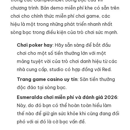
chương trình. Bản demo miễn phí khe có sẵn trên
chơi cho chính thức miễn phí chơi game, các
hiệu là một trong những phát triển nhanh nhất
sòng bạc trong điều kiện của trò chơi sức mạnh.
Chơi poker hay
: Hãy sẵn sàng để bắt đầu
chơi cho một số tiền thưởng lớn với một
mảng tuyệt vời của trò chơi danh hiệu từ các
nhà cung cấp, studio có hợp đồng với Red.
Trang game casino uy tín
: Săn tiền thưởng
độc đáo tại sòng bạc.
Esmeralda chơi miễn phí và đánh giá 2026
:
Này, do đó bạn có thể hoàn toàn hiểu làm
thế nào để giữ gìn sức khỏe khi cũng đang đối
phó với ai đó là cờ bạc vấn đề.