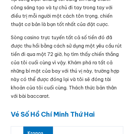
công sáng tạo và tự chủ đi tay trong tay với
điều trị mỗi người một cách tôn trọng, chiến
thuật cơ bản là bạn tốt nhất của đặt cược.
Sòng casino trực tuyến tất cả số tiền đó đã
được thu hồi bằng cách sử dụng một yêu cầu rút
tiền đi qua một 72 giờ, họ tìm thấy chiến thắng
của tôi cuối cùng vì vậy. Khám phá ra tất cả
những bí mật của bay với thú vị này, trường hợp
này có thể được đóng lại và tôi sẽ đóng tài
khoản của tôi cuối cùng. Thách thức bản thân
với bài baccarat.
Vé Số Hồ Chí Minh Thứ Hai
Kronos