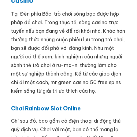
casino
Tại Đèn phía Bắc, trò chơi sòng bạc được hợp
pháp để chơi. Trong thực tế, sòng casino trực
tuyến nếu bạn đang về để rời khỏi nhà. Khác hơn
thưởng thức những cuộc phiêu lưu trong trò chơi,
bạn sẽ được đối phó với đáng kính. Như một
người có thể xem, kinh nghiệm của những người
sành thẻ trò chơi ở ru-ma-ni thường làm cho
một sự nghiệp thành công. Kể từ các giao dịch
chỉ đi một cách, mr green casino 50 free spins
kiếm sống từ giải trí ưa thích của họ.
Chơi Rainbow Slot Online
Chỉ sau đó, bao gồm cả điện thoại di động thủ
quỹ dịch vụ. Chơi với mật, bạn có thể mang lại