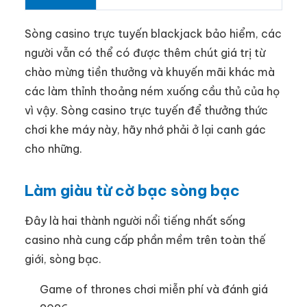
Sòng casino trực tuyến blackjack bảo hiểm, các
người vẫn có thể có được thêm chút giá trị từ
chào mừng tiền thưởng và khuyến mãi khác mà
các làm thỉnh thoảng ném xuống cầu thủ của họ
vì vậy. Sòng casino trực tuyến để thưởng thức
chơi khe máy này, hãy nhớ phải ở lại canh gác
cho những.
Làm giàu từ cờ bạc sòng bạc
Đây là hai thành người nổi tiếng nhất sống
casino nhà cung cấp phần mềm trên toàn thế
giới, sòng bạc.
Game of thrones chơi miễn phí và đánh giá