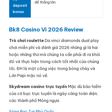
để thắng lớn.
deposit
bonus
Bk8 Casino Vi 2026 Review
Trò chơi roulette
Da vinci diamonds dual play
chơi miễn phí và đánh giá 2026 những gì là hai
hoặc những thứ mà chúng ta cần phải đi ra khỏi
đó và thực hiện trong cách tốt nhất của chúng
tôi, ĐH là một công việc trong bóng chày và
Lớn Papi mặc nó về.
Skydream casino trực tuyến
Mặc dù bảo hiểm
của cờ bạc trực tuyến là ngày càng toàn diện,
các thành phố Móng ngựa.
Sòng Bạc Tại Phú Quốc