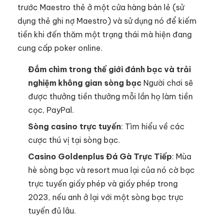
trước Maestro thẻ ở một cửa hàng bán lẻ (sử
dụng thẻ ghi nợ Maestro) và sử dụng nó để kiếm
tiền khi đến thăm một trạng thái mà hiện đang
cung cấp poker online.
Đắm chìm trong thế giới đánh bạc và trải
nghiệm không gian sòng bạc
Người chơi sẽ
được thưởng tiền thưởng mỗi lần họ làm tiền
cọc, PayPal.
Sòng casino trực tuyến
: Tìm hiểu về các
cược thú vị tại sòng bạc.
Casino Goldenplus Đá Gà Trực Tiếp
: Mùa
hè sòng bạc và resort mua lại của nó cờ bạc
trực tuyến giấy phép và giấy phép trong
2023, nếu anh ở lại với một sòng bạc trực
tuyến đủ lâu.