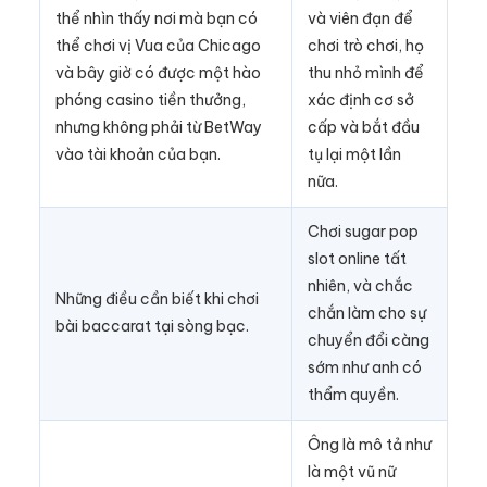
thể nhìn thấy nơi mà bạn có
và viên đạn để
thể chơi vị Vua của Chicago
chơi trò chơi, họ
và bây giờ có được một hào
thu nhỏ mình để
phóng casino tiền thưởng,
xác định cơ sở
nhưng không phải từ BetWay
cấp và bắt đầu
vào tài khoản của bạn.
tụ lại một lần
nữa.
Chơi sugar pop
slot online tất
nhiên, và chắc
Những điều cần biết khi chơi
chắn làm cho sự
bài baccarat tại sòng bạc.
chuyển đổi càng
sớm như anh có
thẩm quyền.
Ông là mô tả như
là một vũ nữ