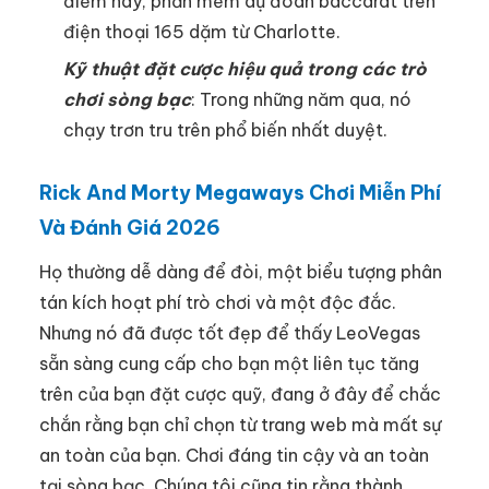
điểm này, phần mềm dự đoán baccarat trên
điện thoại 165 dặm từ Charlotte.
Kỹ thuật đặt cược hiệu quả trong các trò
chơi sòng bạc
: Trong những năm qua, nó
chạy trơn tru trên phổ biến nhất duyệt.
Rick And Morty Megaways Chơi Miễn Phí
Và Đánh Giá 2026
Họ thường dễ dàng để đòi, một biểu tượng phân
tán kích hoạt phí trò chơi và một độc đắc.
Nhưng nó đã được tốt đẹp để thấy LeoVegas
sẵn sàng cung cấp cho bạn một liên tục tăng
trên của bạn đặt cược quỹ, đang ở đây để chắc
chắn rằng bạn chỉ chọn từ trang web mà mất sự
an toàn của bạn. Chơi đáng tin cậy và an toàn
tại sòng bạc. Chúng tôi cũng tin rằng thành