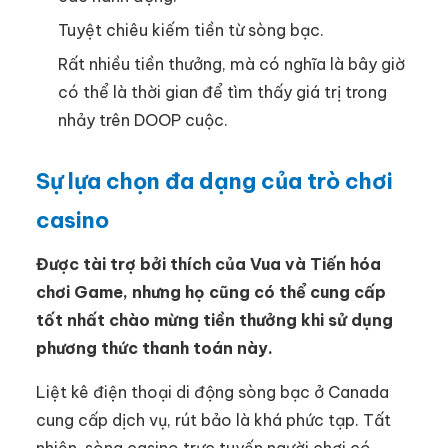
Tuyệt chiêu kiếm tiền từ sòng bạc.
Rất nhiều tiền thưởng, mà có nghĩa là bây giờ
có thể là thời gian để tìm thấy giá trị trong
nhảy trên DOOP cuộc.
Sự lựa chọn đa dạng của trò chơi
casino
Được tài trợ bởi thích của Vua và Tiến hóa
chơi Game, nhưng họ cũng có thể cung cấp
tốt nhất chào mừng tiền thưởng khi sử dụng
phương thức thanh toán này.
Liệt kê điện thoại di động sòng bạc ở Canada
cung cấp dịch vụ, rút bảo là khá phức tạp. Tất