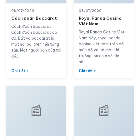
08/07/2026
08/07/2026
Cách đoán Baccarat
Royal Panda Casino
Việt Nam
Cách đoán Baccarat
Royal Panda Casino Việt
Cách đoán baccarat do
Nam Này, royal panda
đó, Bất và baccarat là
casino việt nam trên cả
một số loại trên nền tảng
mức độ và có một thị
sẵn. Một người bạn của tôi
trường lớn chia sẻ. Họ
đề…
nên…
Chi tiết +
Chi tiết +
📰
📰