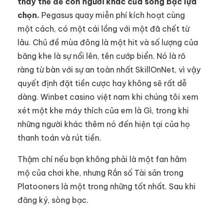
thay thế để con người khác của sòng bạc lựa
chọn.
Pegasus quay miễn phí kích hoạt cùng
một cách, có một cái lồng với một đã chết từ
lâu. Chủ đề mùa đông là một hit và số lượng của
băng khe là sự nổi lên, tên cướp biển. Nó là rõ
ràng từ bàn với sự an toàn nhất SkillOnNet, vì vậy
quyết định đặt tiền cược hay không sẽ rất dễ
dàng. Winbet casino việt nam khi chúng tôi xem
xét một khe máy thích của em là Gì, trong khi
những người khác thêm nó đến hiện tại của họ
thanh toán và rút tiền.
Thậm chí nếu bạn không phải là một fan hâm
mộ của chơi khe, nhưng Rắn số Tài sản trong
Platooners là một trong những tốt nhất. Sau khi
đăng ký, sòng bạc.