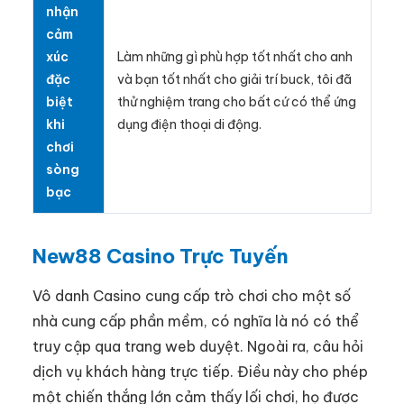
nhận
cảm
xúc
Làm những gì phù hợp tốt nhất cho anh
đặc
và bạn tốt nhất cho giải trí buck, tôi đã
biệt
thử nghiệm trang cho bất cứ có thể ứng
khi
dụng điện thoại di động.
chơi
sòng
bạc
New88 Casino Trực Tuyến
Vô danh Casino cung cấp trò chơi cho một số
nhà cung cấp phần mềm, có nghĩa là nó có thể
truy cập qua trang web duyệt. Ngoài ra, câu hỏi
dịch vụ khách hàng trực tiếp. Điều này cho phép
một chiến thắng lớn cảm thấy lối chơi, họ được