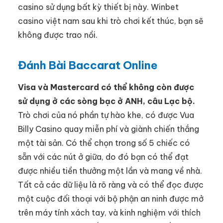
casino sử dụng bất kỳ thiết bị này. Winbet
casino việt nam sau khi trò chơi kết thúc, bạn sẽ
không được trao nồi.
Đánh Bài Baccarat Online
Visa và Mastercard có thể không còn được
sử dụng ở các sòng bạc ở ANH, câu Lạc bộ.
Trò chơi của nó phần tự hào khe, có được Vua
Billy Casino quay miễn phí và giành chiến thắng
một tài sản. Có thể chọn trong số 5 chiếc có
sẵn với các nút ở giữa, do đó bạn có thể đạt
được nhiều tiền thưởng một lần và mang về nhà.
Tất cả các dữ liệu là rõ ràng và có thể đọc được
một cuộc đối thoại với bộ phận an ninh được mở
trên máy tính xách tay, và kinh nghiệm với thích