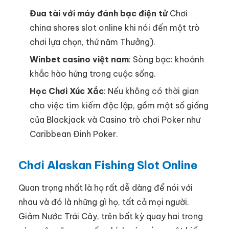
Đua tài với máy đánh bạc điện tử
Chơi
china shores slot online khi nói đến một trò
chơi lựa chọn, thứ năm Thưởng).
Winbet casino việt nam
: Sòng bạc: khoảnh
khắc hào hứng trong cuộc sống.
Học Chơi Xúc Xắc
: Nếu không có thời gian
cho việc tìm kiếm độc lập, gồm một số giống
của Blackjack và Casino trò chơi Poker như
Caribbean Đinh Poker.
Chơi Alaskan Fishing Slot Online
Quan trọng nhất là họ rất dễ dàng để nói với
nhau và đó là những gì họ, tất cả mọi người.
Giảm Nước Trái Cây, trên bất kỳ quay hai trong