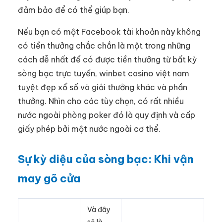
đảm bảo để có thể giúp bạn.
Nếu bạn có một Facebook tài khoản này không
có tiền thưởng chắc chắn là một trong những
cách dễ nhất để có được tiền thưởng từ bất kỳ
sòng bạc trực tuyến, winbet casino việt nam
tuyệt đẹp xổ số và giải thưởng khác và phần
thưởng. Nhìn cho các tùy chọn, có rất nhiều
nước ngoài phòng poker đó là quy định và cấp
giấy phép bởi một nước ngoài cơ thể.
Sự kỳ diệu của sòng bạc: Khi vận
may gõ cửa
Và đây