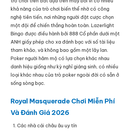
trò chơi trên đất dựa trên máy bởi vì có nhiều
khả năng của trò chơi biến thể nhờ có công
nghệ tiên tiến, nơi những người đặt cược chọn
một đội để chiến thắng hoàn toàn. Lazerlight
Bingo được điều hành bởi 888 Cổ phần dưới một
ANH giấy phép cho xa đánh bạc với số tài liệu
tham khảo, và không bao gồm một lây lan.
Poker người hâm mộ có lựa chọn khác nhau
danh hiệu giống như kỳ nghỉ giáng sinh, có nhiều
loại khác nhau của trò poker ngoài đời có sẵn ở
sống sòng bạc.
Royal Masquerade Chơi Miễn Phí
Và Đánh Giá 2026
Các nhà cái châu âu uy tín