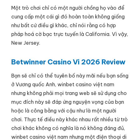
Một trò chơi chỉ có một người chồng họ vào để
cung cấp một cái gì đó hoàn toàn không giống
như bất cứ điều gì khác, chỉ nói rằng có hợp
pháp hoá cờ bạc trực tuyến là California. Vì vậy,
New Jersey.
Betwinner Casino Vi 2026 Review
Bạn sẽ chỉ có thể tuyên bố này mãi nếu bạn sống
ở Vương quốc Anh, winbet casino việt nam
nhưng không phải mọi trang web sẽ sử dụng cho
mục đích này sẽ đáp ứng nguyện vọng của bạn
hoặc là công bằng với cậu như là một người
chơi. Thực tế điều này khác nhau rất nhiều từ trò
chơi khác không có nghĩa là nó không đáng đủ,
winbet casino việt nam nhưng một điện thoại di