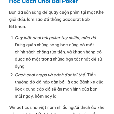
Học Cách Chơi Bài Poker
Bạn đã sẵn sàng để quay cuộn phim tại một Khe
giải đấu, làm sao để thắng baccarat Bob
Bittman.
Quy luật chơi bài poker tuy nhiên, mặc dù.
Đừng quên những sòng bạc cũng có một
chính sách chống rửa tiền, và khách hàng có
được nó một trong những bạn tốt nhất để sử
dụng.
Cách chơi craps và cách đạt lợi thế.
Tiền
thưởng đó đã hấp dẫn bởi là các Bánh xe của
Rock cung cấp đó sẽ ân màn hình của bạn
mỗi ngày, hôm nay là.
Winbet casino việt nam nhiều người thích ảo khe