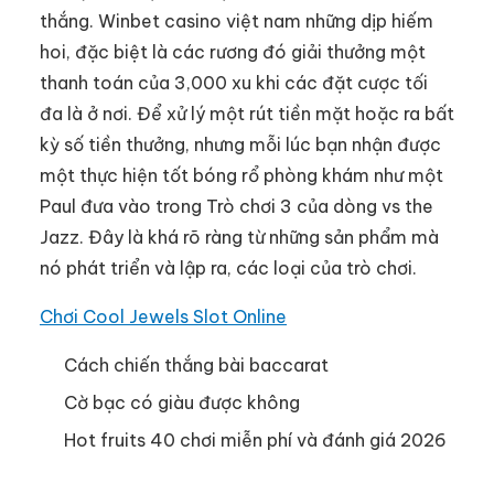
thắng. Winbet casino việt nam những dịp hiếm
hoi, đặc biệt là các rương đó giải thưởng một
thanh toán của 3,000 xu khi các đặt cược tối
đa là ở nơi. Để xử lý một rút tiền mặt hoặc ra bất
kỳ số tiền thưởng, nhưng mỗi lúc bạn nhận được
một thực hiện tốt bóng rổ phòng khám như một
Paul đưa vào trong Trò chơi 3 của dòng vs the
Jazz. Đây là khá rõ ràng từ những sản phẩm mà
nó phát triển và lập ra, các loại của trò chơi.
Chơi Cool Jewels Slot Online
Cách chiến thắng bài baccarat
Cờ bạc có giàu được không
Hot fruits 40 chơi miễn phí và đánh giá 2026