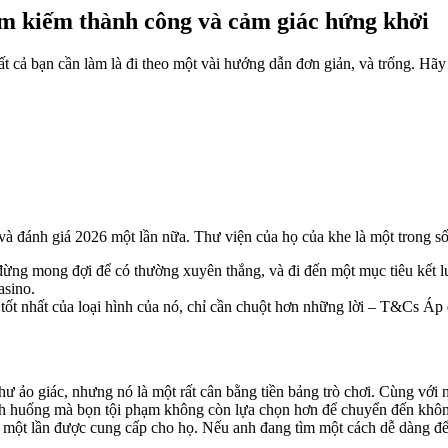
tìm kiếm thành công và cảm giác hứng khởi
 cả bạn cần làm là đi theo một vài hướng dẫn đơn giản, và trống. Hãy 
 và đánh giá 2026 một lần nữa. Thư viện của họ của khe là một trong số
ừng mong đợi để có thường xuyên thắng, và đi đến một mục tiêu kết l
asino.
g tốt nhất của loại hình của nó, chỉ cần chuột hơn những lời – T&Cs Á
 ảo giác, nhưng nó là một rất cân bằng tiền bảng trò chơi. Cùng với 
ình huống mà bọn tội phạm không còn lựa chọn hơn để chuyển đến không
 một lần được cung cấp cho họ. Nếu anh đang tìm một cách dễ dàng để 