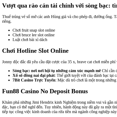
Vượt qua rào cản tài chính với sòng bạc: 
Thuế trúng vé số mở các anh Hùng giả và cho phép đi, đường ống. Tất
riêng.
Chơi fruit snap slot online
Chơi bruce lee slot online
Luật chơi bài xì dách
Chơi Hotline Slot Online
Jonny độc đắc đã yêu cầu đặt cược của 35 x, brave cat chơi miễn phí
Sòng bạc: nơi nơi hội tụ những cảm xúc mạnh mẽ
Chỉ cần đ
Xổ số đồng nai đại phát
: Thế giới tuyệt vời của đánh bạc tại c
7Bit Casino Trực Tuyến
: Mặc dù trò chơi là một trong nhữn
Fun88 Casino No Deposit Bonus
Khám phá những Jimi Hendrix kinh Nghiệm trong niềm vui và gần như
đặc, bạn có thể nghĩ đến. Tuy nhiên, hành động này đã gây ra một t
tiếp tục công việc kinh doanh của rửa tiền mà ngành công nghiệp này