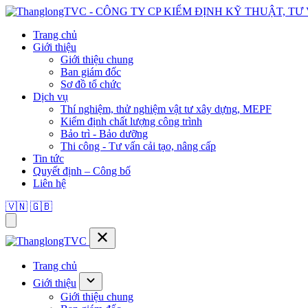
Trang chủ
Giới thiệu
Giới thiệu chung
Ban giám đốc
Sơ đồ tổ chức
Dịch vụ
Thí nghiệm, thử nghiệm vật tư xây dựng, MEPF
Kiểm định chất lượng công trình
Bảo trì - Bảo dưỡng
Thi công - Tư vấn cải tạo, nâng cấp
Tin tức
Quyết định – Công bố
Liên hệ
🇻🇳
🇬🇧
Trang chủ
Giới thiệu
Giới thiệu chung