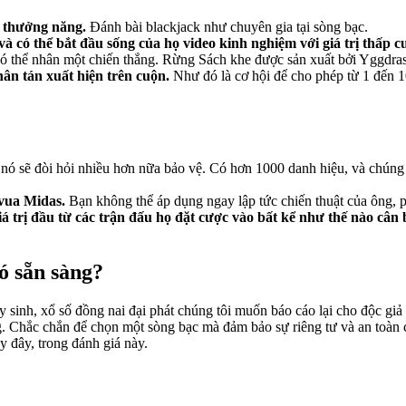
ền thưởng năng.
Đánh bài blackjack như chuyên gia tại sòng bạc.
và có thể bắt đầu sống của họ video kinh nghiệm với giá trị thấp 
đó có thể nhân một chiến thắng. Rừng Sách khe được sản xuất bởi Yggdr
hân tán xuất hiện trên cuộn.
Như đó là cơ hội để cho phép từ 1 đến 
ó sẽ đòi hỏi nhiều hơn nữa bảo vệ. Có hơn 1000 danh hiệu, và chúng ta
 vua Midas.
Bạn không thể áp dụng ngay lập tức chiến thuật của ông, 
á trị đầu từ các trận đấu họ đặt cược vào bất kể như thế nào cân
ó sẵn sàng?
y sinh, xổ số đồng nai đại phát chúng tôi muốn báo cáo lại cho độc giả 
 Chắc chắn để chọn một sòng bạc mà đảm bảo sự riêng tư và an toàn của
y đây, trong đánh giá này.