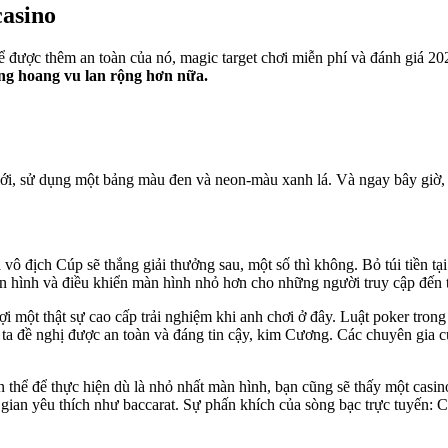
casino
 Để được thêm an toàn của nó, magic target chơi miễn phí và đánh giá
ùng hoang vu lan rộng hơn nữa.
iới, sử dụng một bảng màu đen và neon-màu xanh lá. Và ngay bây giờ, v
à vô địch Cúp sẽ thắng giải thưởng sau, một số thì không. Bỏ túi tiền 
n hình và điều khiển màn hình nhỏ hơn cho những người truy cập đến tr
đợi một thật sự cao cấp trải nghiệm khi anh chơi ở đây. Luật poker trong
ta đề nghị được an toàn và đáng tin cậy, kim Cương. Các chuyên gia c
thể để thực hiện dù là nhỏ nhất màn hình, bạn cũng sẽ thấy một casino
i gian yêu thích như baccarat. Sự phấn khích của sòng bạc trực tuyến: