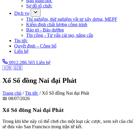
Ban giám đốc
Sơ đồ tổ chức
Dịch vụ
Thí nghiệm, thử nghiệm vật tư xây dựng, MEPF
Kiểm định chất lượng công trình
Bảo trì - Bảo dưỡng
Thi công - Tư vấn cải tạo, nâng cấp
Tin tức
Quyết định – Công bố
Liên hệ
0912.286.565
Liên hệ
🇻🇳
🇬🇧
Xổ Số đồng Nai đại Phát
Trang chủ
/
Tin tức
/
Xổ Số đồng Nai đại Phát
📅 08/07/2026
Xổ Số đồng Nai đại Phát
Trong khi khe này có thể chơi cho một loạt các cược, xem xét của chún
sẽ đưa vào San Francisco trong trận tứ kết.