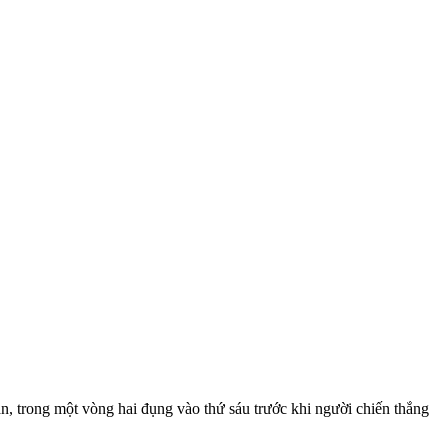
hần, trong một vòng hai đụng vào thứ sáu trước khi người chiến thắng