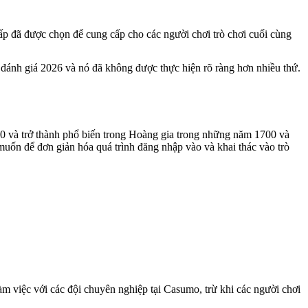
ấp đã được chọn để cung cấp cho các người chơi trò chơi cuối cùng
à đánh giá 2026 và nó đã không được thực hiện rõ ràng hơn nhiều thứ.
00 và trở thành phổ biến trong Hoàng gia trong những năm 1700 và
ốn để đơn giản hóa quá trình đăng nhập vào và khai thác vào trò
àm việc với các đội chuyên nghiệp tại Casumo, trừ khi các người chơi