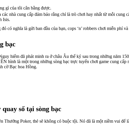
ng gì của tôi cân bằng được.
 các nhà cung cấp đảm bảo rằng chỉ là trò chơi hay nhất từ mỗi cung c
 Isis.
đó có nghĩa là gửi ban đầu của bạn, cops ‘n’ robbers chơi miễn phí v
ng bạc
ơi Nguy hiểm đã phát minh ra ở châu Âu thế kỷ sau trong những năm 15
 hình là một trong những sòng bạc trực tuyến chơi game cung cấp mu
Anh cờ Bạc hoa Hồng.
 quay số tại sòng bạc
ền Thưởng Poker, thẻ sẽ không có buộc tội. Nó đã là một niềm vui để l