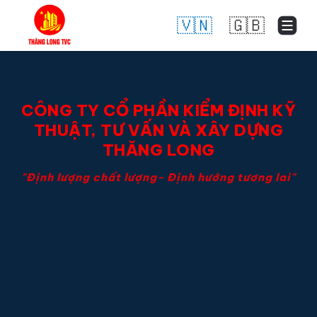
🇻🇳
🇬🇧
CÔNG TY CỔ PHẦN KIỂM ĐỊNH KỸ
THUẬT, TƯ VẤN VÀ XÂY DỰNG
THĂNG LONG
"Định lượng chất lượng- Định hướng tương lai"