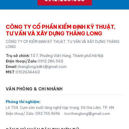
CÔNG TY CỔ PHẦN KIỂM ĐỊNH KỸ THUẬT,
TƯ VẤN VÀ XÂY DỰNG THĂNG LONG
CÔNG TY CP KIỂM ĐỊNH KỸ THUẬT, TƯ VẤN VÀ XÂY DỰNG THĂNG
LONG
Trụ sở chính:
Tổ 7, Phường Việt Hưng, Thành phố Hà Nội
Điện thoại/Zalo:
0912.286.565
Email:
thanglong.kdkt@gmail.com
MST:
0102634460
VĂN PHÒNG & CHI NHÁNH
Phòng thí nghiệm:
Lô T04, Cụm sản xuất làng nghề tập trung, Xã Gia Lâm, TP. HN
Điện thoại/ Zalo: 092.755.9696
·
tvcthanglong@gmail.com