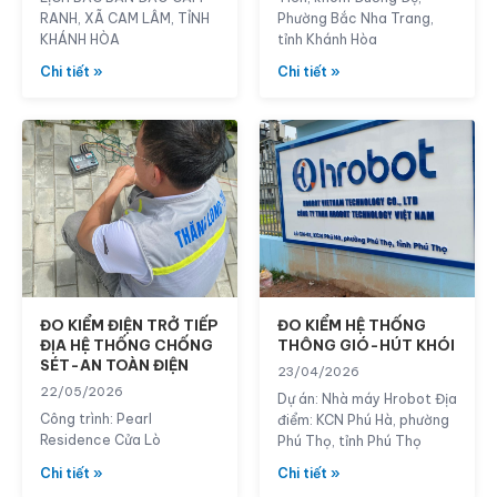
RANH, XÃ CAM LÂM, TỈNH
Phường Bắc Nha Trang,
KHÁNH HÒA
tỉnh Khánh Hòa
Chi tiết »
Chi tiết »
ĐO KIỂM ĐIỆN TRỞ TIẾP
ĐO KIỂM HỆ THỐNG
ĐỊA HỆ THỐNG CHỐNG
THÔNG GIÓ-HÚT KHÓI
SÉT-AN TOÀN ĐIỆN
23/04/2026
22/05/2026
Dự án: Nhà máy Hrobot Địa
Công trình: Pearl
điểm: KCN Phú Hà, phường
Residence Cửa Lò
Phú Thọ, tỉnh Phú Thọ
Chi tiết »
Chi tiết »