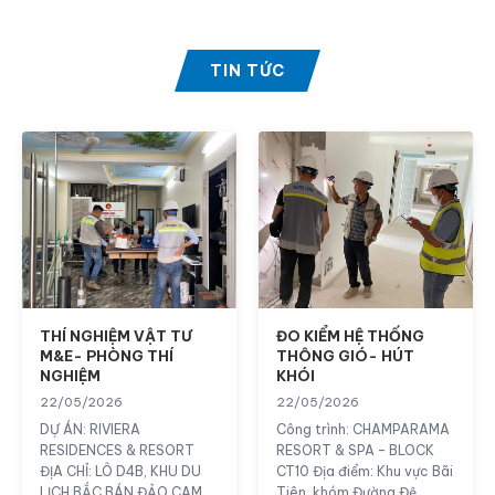
TIN TỨC
THÍ NGHIỆM VẬT TƯ
ĐO KIỂM HỆ THỐNG
M&E- PHÒNG THÍ
THÔNG GIÓ- HÚT
NGHIỆM
KHÓI
22/05/2026
22/05/2026
DỰ ÁN: RIVIERA
Công trình: CHAMPARAMA
RESIDENCES & RESORT
RESORT & SPA – BLOCK
ĐỊA CHỈ: LÔ D4B, KHU DU
CT10 Địa điểm: Khu vực Bãi
LỊCH BẮC BÁN ĐẢO CAM
Tiên, khóm Đường Đệ,