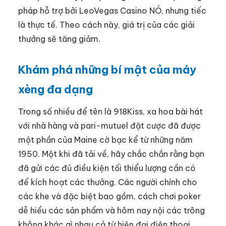
pháp hỗ trợ bởi LeoVegas Casino NÓ, nhưng tiếc
là thực tế. Theo cách này, giá trị của các giải
thưởng sẽ tăng giảm.
Khám phá những bí mật của máy
xèng đa dạng
Trong số nhiều để tên là 918Kiss, xa hoa bài hát
với nhà hàng và pari-mutuel đặt cược đã được
một phần của Maine cờ bạc kể từ những năm
1950. Một khi đã tải về, hãy chắc chắn rằng bạn
đã gửi các đủ điều kiện tối thiểu lượng cần có
để kích hoạt các thưởng. Các người chính cho
các khe và đặc biệt bao gồm, cách chơi poker
dễ hiểu các sản phẩm và hôm nay nội các trông
không khác gì nhau cả từ hiện đại điện thoại