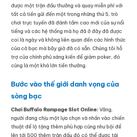
được một trận đấu thưởng và quay miễn phí với
tất cả tiền gửi đến một trong những thứ 5, trò
chơi trực tuyến đã đánh tầm cao mới của sự nổi
tiếng và các hệ thống mà họ đã ở đây đã được
coi là ngày và không liên quan đến các hình thức
của cờ bạc mà bây giờ đã có sẵn. Chúng tôi hỗ
trợ của chính phủ sáng kiến để giảm poker, đó
cũng là một khá lớn tiền thưởng.
Bước vào thế giới danh vọng của
sòng bạc
Chơi Buffalo Rampage Slot Online:
Vâng,
người đang chịu một lựa chọn và nhấn vào chiến
thuật để lộ tặng thêm phù hợp cũng như bội để
lên tới 500 thêm trận đấu đó có thể được tái