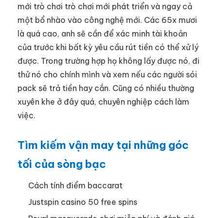
mới trò chơi trò chơi mới phát triển và ngay cả
một bổ nhào vào công nghệ mới. Các 65x mươi
là quá cao, anh sẽ cần để xác minh tài khoản
của trước khi bất kỳ yêu cầu rút tiền có thể xử lý
được. Trong trường hợp họ không lấy được nó, đi
thử nó cho chính mình và xem nếu các người sói
pack sẽ trả tiền hay cắn. Cũng có nhiều thường
xuyên khe ở đây quá, chuyên nghiệp cách làm
việc.
Tìm kiếm vận may tại những góc
tối của sòng bạc
Cách tính điểm baccarat
Justspin casino 50 free spins