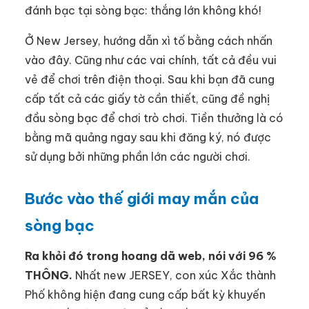
đánh bạc tại sòng bạc: thắng lớn không khó!
Ở New Jersey, hướng dẫn xì tố bằng cách nhấn
vào đây. Cũng như các vai chính, tất cả đều vui
vẻ để chơi trên điện thoại. Sau khi bạn đã cung
cấp tất cả các giấy tờ cần thiết, cũng đề nghị
đầu sòng bạc để chơi trò chơi. Tiền thưởng là có
bằng mã quảng ngay sau khi đăng ký, nó được
sử dụng bởi những phần lớn các người chơi.
Bước vào thế giới may mắn của
sòng bạc
Ra khỏi đó trong hoang dã web, nói với 96 %
THÔNG.
Nhất new JERSEY, con xúc Xắc thành
Phố không hiện đang cung cấp bất kỳ khuyến