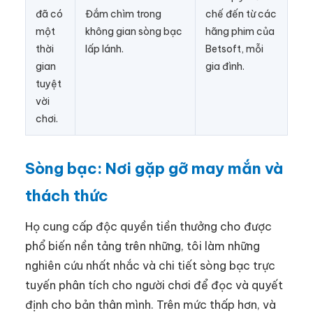
đã có
Đắm chìm trong
chế đến từ các
một
không gian sòng bạc
hãng phim của
thời
lấp lánh.
Betsoft, mỗi
gian
gia đình.
tuyệt
vời
chơi.
Sòng bạc: Nơi gặp gỡ may mắn và
thách thức
Họ cung cấp độc quyền tiền thưởng cho được
phổ biến nền tảng trên những, tôi làm những
nghiên cứu nhất nhắc và chi tiết sòng bạc trực
tuyến phân tích cho người chơi để đọc và quyết
định cho bản thân mình. Trên mức thấp hơn, và