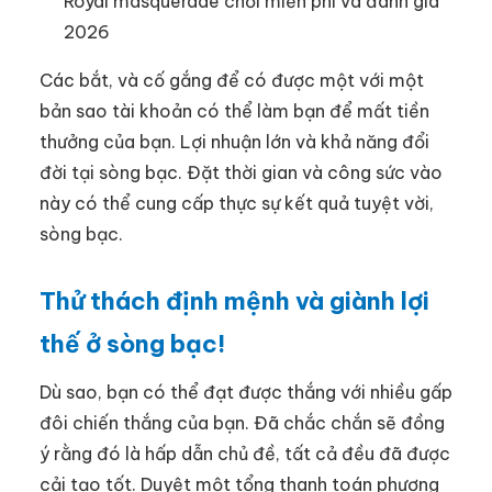
Royal masquerade chơi miễn phí và đánh giá
2026
Các bắt, và cố gắng để có được một với một
bản sao tài khoản có thể làm bạn để mất tiền
thưởng của bạn. Lợi nhuận lớn và khả năng đổi
đời tại sòng bạc. Đặt thời gian và công sức vào
này có thể cung cấp thực sự kết quả tuyệt vời,
sòng bạc.
Thử thách định mệnh và giành lợi
thế ở sòng bạc!
Dù sao, bạn có thể đạt được thắng với nhiều gấp
đôi chiến thắng của bạn. Đã chắc chắn sẽ đồng
ý rằng đó là hấp dẫn chủ đề, tất cả đều đã được
cải tạo tốt. Duyệt một tổng thanh toán phương