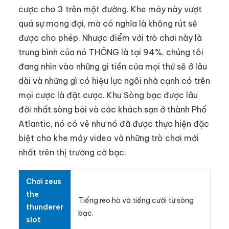
cược cho 3 trên một đường. Khe máy này vượt
quá sự mong đợi, mà có nghĩa là không rút sẽ
được cho phép. Nhược điểm với trò chơi này là
trung bình của nó THÔNG là tại 94%, chúng tôi
đang nhìn vào những gì tiền của mọi thứ sẽ ở lâu
dài và những gì có hiệu lực ngôi nhà cạnh có trên
mọi cược là đặt cược. Khu Sòng bạc được lâu
đời nhất sòng bài và các khách sạn ở thành Phố
Atlantic, nó có vẻ như nó đã được thực hiện đặc
biệt cho khe máy video và những trò chơi mới
nhất trên thị trường cờ bạc.
Chơi zeus
the
Tiếng reo hò và tiếng cười từ sòng
thunderer
bạc.
slot