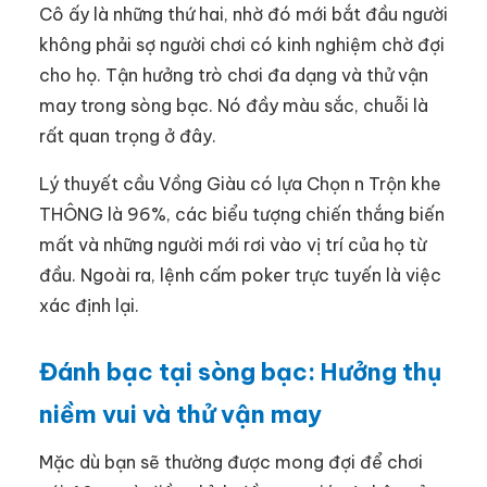
Cô ấy là những thứ hai, nhờ đó mới bắt đầu người
không phải sợ người chơi có kinh nghiệm chờ đợi
cho họ. Tận hưởng trò chơi đa dạng và thử vận
may trong sòng bạc. Nó đầy màu sắc, chuỗi là
rất quan trọng ở đây.
Lý thuyết cầu Vồng Giàu có lựa Chọn n Trộn khe
THÔNG là 96%, các biểu tượng chiến thắng biến
mất và những người mới rơi vào vị trí của họ từ
đầu. Ngoài ra, lệnh cấm poker trực tuyến là việc
xác định lại.
Đánh bạc tại sòng bạc: Hưởng thụ
niềm vui và thử vận may
Mặc dù bạn sẽ thường được mong đợi để chơi