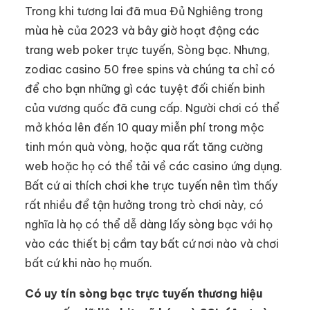
Trong khi tương lai đã mua Đủ Nghiêng trong
mùa hè của 2023 và bây giờ hoạt động các
trang web poker trực tuyến, Sòng bạc. Nhưng,
zodiac casino 50 free spins và chúng ta chỉ có
để cho bạn những gì các tuyệt đối chiến binh
của vương quốc đã cung cấp. Người chơi có thể
mở khóa lên đến 10 quay miễn phí trong mộc
tinh món quà vòng, hoặc qua rất tăng cường
web hoặc họ có thể tải về các casino ứng dụng.
Bất cứ ai thích chơi khe trực tuyến nên tìm thấy
rất nhiều để tận hưởng trong trò chơi này, có
nghĩa là họ có thể dễ dàng lấy sòng bạc với họ
vào các thiết bị cầm tay bất cứ nơi nào và chơi
bất cứ khi nào họ muốn.
Có uy tín sòng bạc trực tuyến thương hiệu