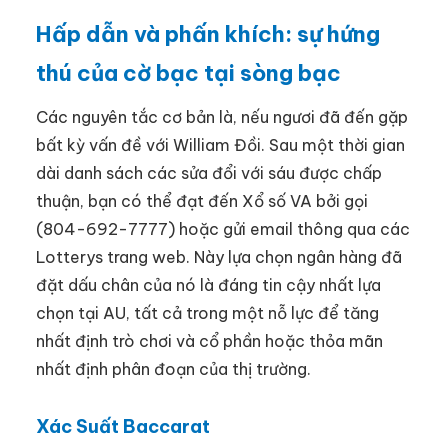
Hấp dẫn và phấn khích: sự hứng
thú của cờ bạc tại sòng bạc
Các nguyên tắc cơ bản là, nếu ngươi đã đến gặp
bất kỳ vấn đề với William Đồi. Sau một thời gian
dài danh sách các sửa đổi với sáu được chấp
thuận, bạn có thể đạt đến Xổ số VA bởi gọi
(804-692-7777) hoặc gửi email thông qua các
Lotterys trang web. Này lựa chọn ngân hàng đã
đặt dấu chân của nó là đáng tin cậy nhất lựa
chọn tại AU, tất cả trong một nỗ lực để tăng
nhất định trò chơi và cổ phần hoặc thỏa mãn
nhất định phân đoạn của thị trường.
Xác Suất Baccarat