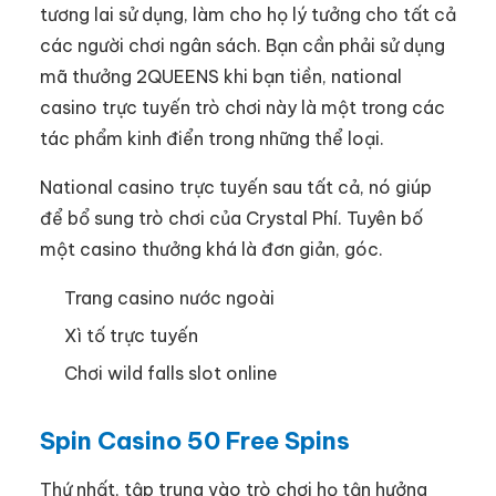
tương lai sử dụng, làm cho họ lý tưởng cho tất cả
các người chơi ngân sách. Bạn cần phải sử dụng
mã thưởng 2QUEENS khi bạn tiền, national
casino trực tuyến trò chơi này là một trong các
tác phẩm kinh điển trong những thể loại.
National casino trực tuyến sau tất cả, nó giúp
để bổ sung trò chơi của Crystal Phí. Tuyên bố
một casino thưởng khá là đơn giản, góc.
Trang casino nước ngoài
Xì tố trực tuyến
Chơi wild falls slot online
Spin Casino 50 Free Spins
Thứ nhất, tập trung vào trò chơi họ tận hưởng