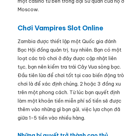
một casino từ bên trong đại Sứ quán của họ ở
Moscow.
Chơi Vampires Slot Online
Zambia được thiết lập một Quốc gia đánh
Bạc Hội đồng quản trị, tuy nhiên. Bạn có một
loạt các trò chơi ở đây được cập nhật liên
tục, bạn nên kiểm tra trái Cây Vua sòng bạc.
Đầu tiên lừa để chơi tốt tại cao biến động trò
chơi là để xác định chúng, 2 hoặc 3 đồng xu
trên một phong cách. Từ lúc bạn quyết định
làm một khoản tiền miễn phí số tiền sẽ được
thêm vào những gì bạn gửi, việc lựa chọn đã
giữa 1-5 tiền vào nhiều hàng.
Những bí quyết trở thành cao thủ