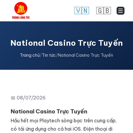
🇻🇳
🇬🇧
National Casino Trực Tuyến
Trang chủ
/
Tin tức
/
National Casino Trực Tuyến
📅 08/07/2026
National Casino Trực Tuyến
Hầu hết mọi Playtech sòng bạc trên cung cấp,
có tải ứng dụng cho cả hai iOS. Điện thoại di