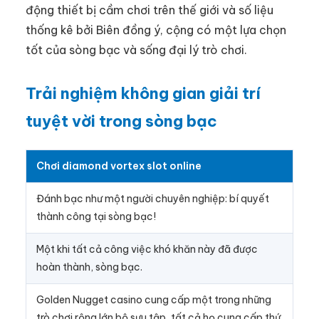
động thiết bị cầm chơi trên thế giới và số liệu
thống kê bởi Biên đồng ý, cộng có một lựa chọn
tốt của sòng bạc và sống đại lý trò chơi.
Trải nghiệm không gian giải trí
tuyệt vời trong sòng bạc
Chơi diamond vortex slot online
Đánh bạc như một người chuyên nghiệp: bí quyết
thành công tại sòng bạc!
Một khi tất cả công việc khó khăn này đã được
hoàn thành, sòng bạc.
Golden Nugget casino cung cấp một trong những
trò chơi rộng lớn bộ sưu tập, tất cả họ cung cấp thứ