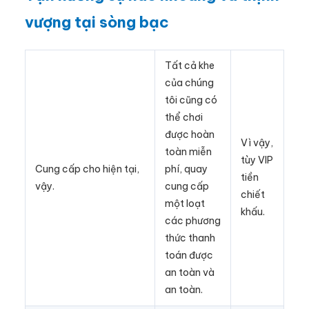
vượng tại sòng bạc
Tất cả khe
của chúng
tôi cũng có
thể chơi
được hoàn
Vì vậy,
toàn miễn
tùy VIP
Cung cấp cho hiện tại,
phí, quay
tiền
vậy.
cung cấp
chiết
một loạt
khấu.
các phương
thức thanh
toán được
an toàn và
an toàn.