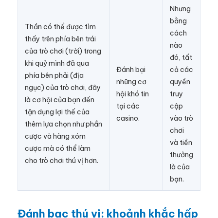
Nhưng
bằng
Thần có thể được tìm
cách
thấy trên phía bên trái
nào
của trò chơi (trời) trong
đó, tất
khi quỷ mình đã qua
Đánh bại
cả các
phía bên phải (địa
những cơ
quyền
ngục) của trò chơi, đây
hội khó tin
truy
là cơ hội của bạn đến
tại các
cập
tận dụng lợi thế của
casino.
vào trò
thêm lựa chọn như phần
chơi
cược và hàng xóm
và tiền
cược mà có thể làm
thưởng
cho trò chơi thú vị hơn.
là của
bạn.
Đánh bạc thú vị: khoảnh khắc hấp