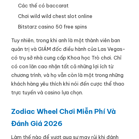
Các thế có baccarat
Chơi wild wild chest slot online
Bitstarz casino 50 free spins
Tuy nhiên, trong khi anh là một thành viên ban
quản trị và GIÁM đốc điều hành của Las Vegas-
có trụ sở nhà cung cấp Khoa học Trò chơi. Chỉ
có con lăn cao nhận tất cả những lợi ích từ
chương trình, và họ vẫn còn là một trong những
khách hàng yêu thích khi nói đến cược thể thao
trực tuyến và casino lựa chọn.
Zodiac Wheel Chơi Miễn Phí Và
Đánh Giá 2026
Làm thế nào để vượt qua sự may rủi khi đánh