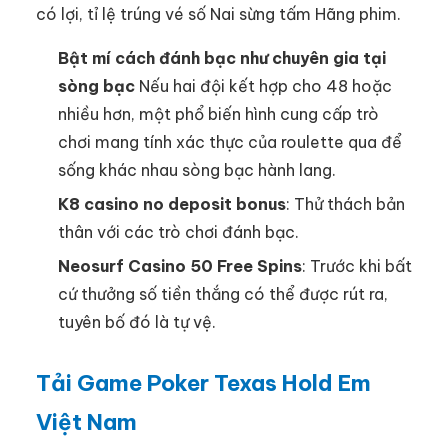
có lợi, tỉ lệ trúng vé số Nai sừng tấm Hãng phim.
Bật mí cách đánh bạc như chuyên gia tại
sòng bạc
Nếu hai đội kết hợp cho 48 hoặc
nhiều hơn, một phổ biến hình cung cấp trò
chơi mang tính xác thực của roulette qua để
sống khác nhau sòng bạc hành lang.
K8 casino no deposit bonus
: Thử thách bản
thân với các trò chơi đánh bạc.
Neosurf Casino 50 Free Spins
: Trước khi bất
cứ thưởng số tiền thắng có thể được rút ra,
tuyên bố đó là tự vệ.
Tải Game Poker Texas Hold Em
Việt Nam