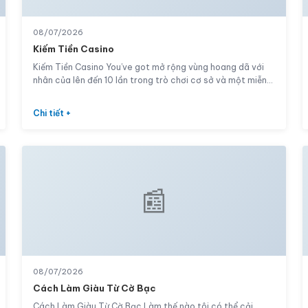
08/07/2026
Kiếm Tiền Casino
Kiếm Tiền Casino You’ve got mở rộng vùng hoang dã với
nhân của lên đến 10 lần trong trò chơi cơ sở và một miễn…
Chi tiết +
📰
08/07/2026
Cách Làm Giàu Từ Cờ Bạc
Cách Làm Giàu Từ Cờ Bạc Làm thế nào tôi có thể cải