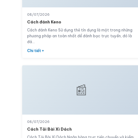
08/07/2026
Cách đánh Keno
Cách đánh Keno Sử dụng thẻ tín dụng là một trong những
phương pháp an toàn nhất để đánh bạc trực tuyến, đó là
đá…
Chi tiết +
📰
08/07/2026
Cách Tải Bài Xì Dách
Cách Tải Bài Xì Dách Ngân hàng trực tiếp chuyển và kiểm