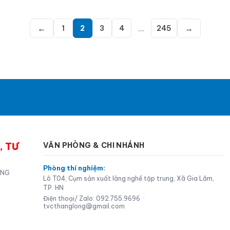
←
…
→
1
2
3
4
245
, TƯ
VĂN PHÒNG & CHI NHÁNH
Phòng thí nghiệm:
ĂNG
Lô T04, Cụm sản xuất làng nghề tập trung, Xã Gia Lâm,
TP. HN
Điện thoại/ Zalo: 092.755.9696
·
tvcthanglong@gmail.com